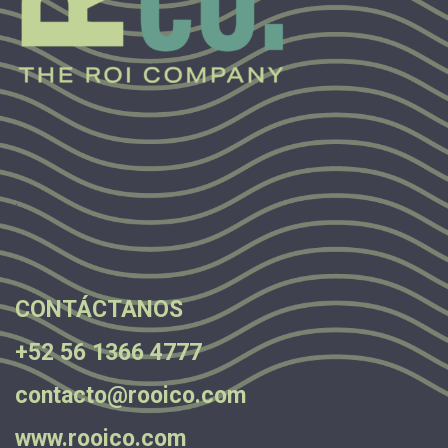
.
.
.
CONTÁCTANOS
+52 56 1366 4777
contacto@rooico.com
www.rooico.com