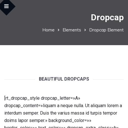
Dropcap
Home
Elements
Dropcap Element
BEAUTIFUL DROPCAPS
[rt_dropcap_style dropcap_letter=»A»
dropcap_content=»liquam a neque nulla. Ut aliquam lorem a
interdum semper. Duis the varius massa id turpis tempor
doims lapor semper.» background_color=»»
border_color=»» text_color=»» dropcap_extra_class=»b»